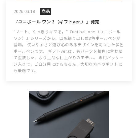
商品
2026.03.18
『ユニボール ワン 3（ギフトver.）』発売
"ノート、くっきりキマる。"『uni-ball one（ユニボール
ワン）』シリーズから、回転繰り出し式3色ボールペンが
登場。 使いやすさと遊び心のあるデザインを両立した多色
ボールペンです。 ギフトver.は、各パーツを軸色に合わせ
て塗装した、より上品な仕上がりのモデル。 専用パッケー
ジ入りで、ご自分用にはもちろん、大切な方へのギフトに
も最適です。