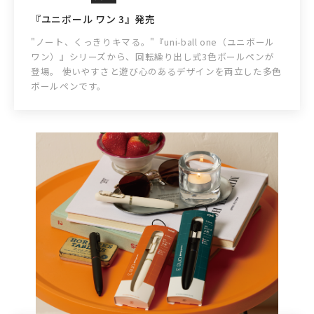
『ユニボール ワン 3』発売
"ノート、くっきりキマる。"『uni-ball one（ユニボール
ワン）』シリーズから、回転繰り出し式3色ボールペンが
登場。 使いやすさと遊び心のあるデザインを両立した多色
ボールペンです。