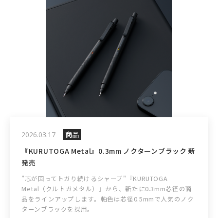
商品
2026.03.17
『KURUTOGA Metal』0.3mm ノクターンブラック 新
発売
”芯が回ってトガり続けるシャープ"『KURUTOGA
Metal（クルトガメタル）』から、新たに0.3mm芯径の商
品をラインアップします。軸色は芯径0.5mmで人気のノク
ターンブラックを採用。