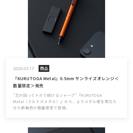
商品
2026.03.17
『KURUTOGA Metal』0.5mm サンライズオレンジ＜
数量限定＞発売
”芯が回ってトガり続けるシャープ"『KURUTOGA
Metal（クルトガメタル）』から、よりメタル感を際立た
せた新軸色が数量限定で登場。