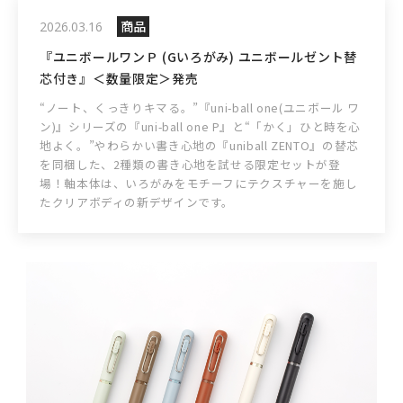
商品
2026.03.16
『ユニボールワンＰ (Gいろがみ) ユニボールゼント替
芯付き』＜数量限定＞発売
“ノート、くっきりキマる。”『uni-ball one(ユニボール ワ
ン)』シリーズの『uni-ball one P』と“「かく」ひと時を心
地よく。”やわらかい書き心地の『uniball ZENTO』の替芯
を同梱した、2種類の書き心地を試せる限定セットが登
場！軸本体は、いろがみをモチーフにテクスチャーを施し
たクリアボディの新デザインです。