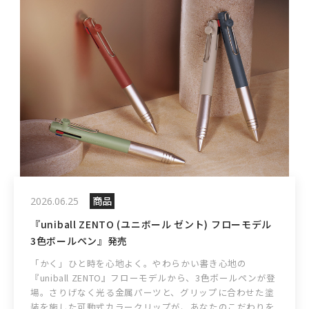
商品
2026.06.25
『uniball ZENTO (ユニボール ゼント) フローモデル
3色ボールペン』発売
「かく」ひと時を心地よく。やわらかい書き心地の
『uniball ZENTO』フローモデルから、3色ボールペンが登
場。さりげなく光る金属パーツと、グリップに合わせた塗
装を施した可動式カラークリップが、あなたのこだわりを