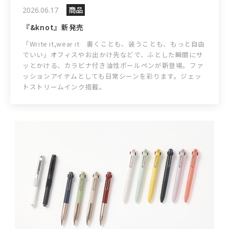
商品
2026.06.17
『&knot』新発売
「Write it,wear it 書くことも、装うことも、もっと自由
でいい」オフィスやお出かけ先などで、ふとした瞬間にサ
ッとかける、カラビナ付き油性ボールペンが新登場。ファ
ッションアイテムとしても日常シーンを彩ります。ジェッ
トストリームインク搭載。