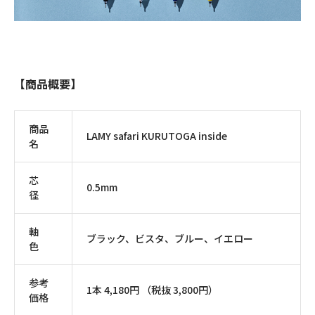
【商品概要】
商品
LAMY safari KURUTOGA inside
名
芯
0.5mm
径
軸
ブラック、ビスタ、ブルー、イエロー
色
参考
1本
4,180
円 （税抜
3,800
円）
価格