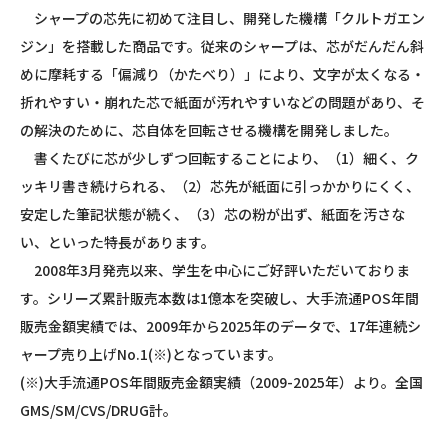
シャープの芯先に初めて注目し、開発した機構「クルトガエン
ジン」を搭載した商品です。従来のシャープは、芯がだんだん斜
めに摩耗する「偏減り（かたべり）」により、文字が太くなる・
折れやすい・崩れた芯で紙面が汚れやすいなどの問題があり、そ
の解決のために、芯自体を回転させる機構を開発しました。
書くたびに芯が少しずつ回転することにより、（1）細く、ク
ッキリ書き続けられる、（2）芯先が紙面に引っかかりにくく、
安定した筆記状態が続く、（3）芯の粉が出ず、紙面を汚さな
い、といった特長があります。
2008年3月発売以来、学生を中心にご好評いただいておりま
す。シリーズ累計販売本数は1億本を突破し、大手流通POS年間
販売金額実績では、2009年から2025年のデータで、17年連続シ
ャープ売り上げNo.1(※)となっています。
(※)大手流通POS年間販売金額実績（2009-2025年）より。全国
GMS/SM/CVS/DRUG計。