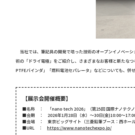
当社では、筆記具の開発で培った技術のオープンイノベーシ
術の「ドライ電極」をご紹介し、さまざまなお客様と新たなつ
PTFEバインダ」「燃料電池セパレータ」などについても、併
【展示会開催概要】
■名称 ： 「nano tech 2026」（第25回 国際ナノ
■会期 ： 2026年1月28日（水）～30日(金)10:00～17:0
■会場 ： 東京ビッグサイト（三菱鉛筆ブース：西ホール 
■URL ：
https://www.nanotechexpo.jp/