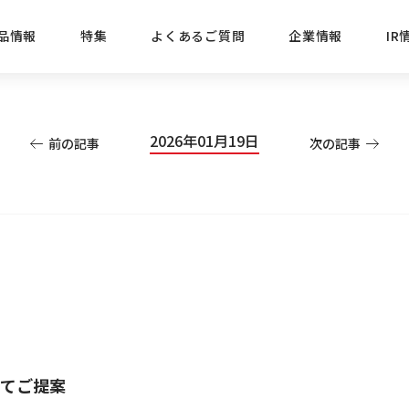
品情報
特集
よくあるご質問
企業情報
IR
経営方針
新商品
IRニュース
ごあいさつ
株式情報
目的
2026年01月19日
前の記事
次の記事
おすす
プレスリリース
ブランド・シリーズでさがす
IRライブラリ
三菱鉛筆のあゆみ
経営情報
総合
懐かし
uniの歴史
会社概要
カテゴリーでさがす
IRカレンダー
事業所・販売会社情報
えんぴ
プロが
えんぴつ工場見学
Lakit
てご提案