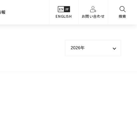
情報
ENGLISH
お問い合わせ
検索
・シーンでさがす
主要関係会社
めコンテンツ
カタログ
事業内容
のオマケ図鑑
サステナビリティ
つなんでもQ＆A
採用情報
教えるテクニック集