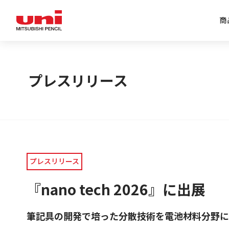
商
企業情報トップ
商品情報トップ
特集トップ
IR情報トップ
プレスリリース
プレスリリース
『nano tech 2026』に出展
筆記具の開発で培った分散技術を電池材料分野に