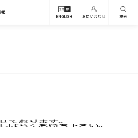
情報
ENGLISH
お問い合わせ
検索
・シーンでさがす
主要関係会社
めコンテンツ
カタログ
事業内容
のオマケ図鑑
サステナビリティ
つなんでもQ＆A
採用情報
教えるテクニック集