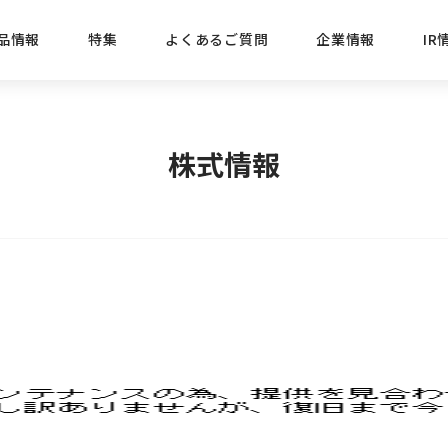
品情報
特集
よくあるご質問
企業情報
IR
経営方針
新商品
IRニュース
ごあいさつ
株式情報
目的
株式情報
おすす
プレスリリース
ブランド・シリーズでさがす
IRライブラリ
三菱鉛筆のあゆみ
経営情報
総合
懐かし
uniの歴史
会社概要
カテゴリーでさがす
IRカレンダー
事業所・販売会社情報
えんぴ
プロが
えんぴつ工場見学
Lakit