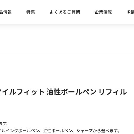
品情報
特集
よくあるご質問
企業情報
IR
経営方針
新商品
IRニュース
ごあいさつ
株式情報
目的
おすす
プレスリリース
ブランド・シリーズでさがす
IRライブラリ
三菱鉛筆のあゆみ
経営情報
総合
懐かし
uniの歴史
会社概要
カテゴリーでさがす
IRカレンダー
事業所・販売会社情報
えんぴ
タイルフィット 油性ボールペン リフィル
プロが
えんぴつ工場見学
Lakit
ます。
ゲルインクボールペン、油性ボールペン、シャープから選べます。