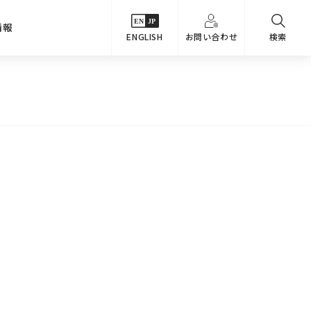
情報
ENGLISH
お問い合わせ
検索
・シーンでさがす
主要関係会社
めコンテンツ
カタログ
事業内容
のオマケ図鑑
サステナビリティ
つなんでもQ＆A
採用情報
教えるテクニック集