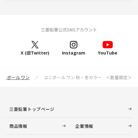
三菱鉛筆公式SNSアカウント
X (旧Twitter)
Instagram
YouTube
ユニボール ワン
ユニボール ワン 秋・冬カラー ＜数量限定＞
三菱鉛筆トップページ
商品情報
企業情報