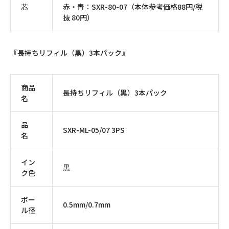
芯
赤・青：SXR-80-07（本体参考価格88円/税
抜 80円）
『長持ちリフィル（黒）3本パック』
商品
長持ちリフィル（黒）3本パック
名
品
SXR-ML-05/07 3PS
名
イン
黒
ク色
ボー
0.5mm/0.7mm
ル径