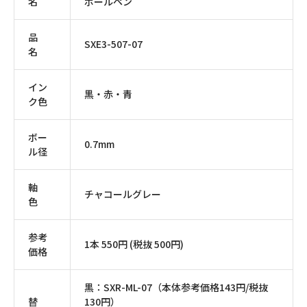
名
ボールペン
品
SXE3-507-07
名
イン
黒・赤・青
ク色
ボー
0.7mm
ル径
軸
チャコールグレー
色
参考
1本 550円 (税抜 500円)
価格
黒：SXR-ML-07（本体参考価格143円/税抜
替
130円）