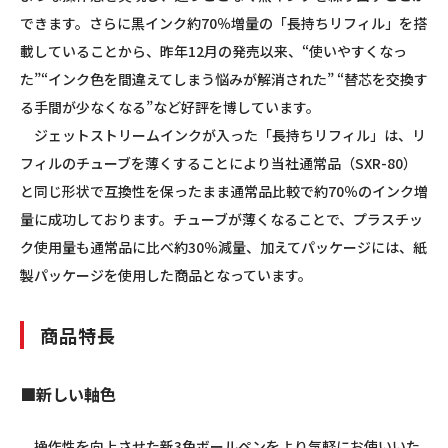
できます。さらに黒インク約70％増量の「長持ちリフィル」を搭
載していることから、昨年12月の発売以来、“使いやすくなっ
た”“インク色を間違えてしまう悩みが解消された” “替芯を交換す
る手間が少なくなる”など好評を博しています。
ジェットストリームインクが入った「長持ちリフィル」は、リ
フィルのチューブを薄くすることにより当社通常品（SXR-80）
と同じ形状で互換性を保ったまま通常品比較で約70％のインク増
量に成功しております。チューブが薄くなることで、プラスチッ
ク使用量も通常品に比べ約30％減量、加えてパッケージには、紙
製パッケージを使用した商品となっています。
商品特長
■新しい軸色
操作性を向上させた新3色ボールペンをより気軽にお使いいた