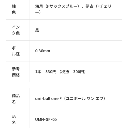
軸
海月（Fサックスブルー）、夢占（Fチェリ
色
ー）
イン
黒
ク色
ボー
0.38mm
ル径
参考
1本 330円 （税抜 300円）
価格
商品
uni-ball one F（ユニボール ワン エフ）
名
品
UMN-SF-05
名