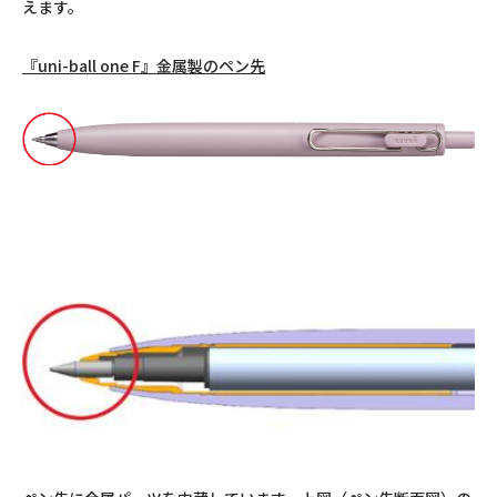
えます。
『uni-ball one F』金属製のペン先