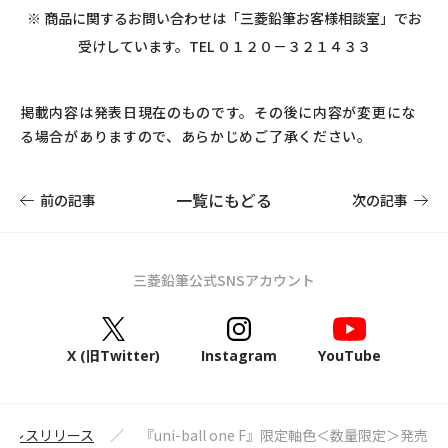
※ 商品に関するお問い合わせは「三菱鉛筆お客様相談室」でお
受けしています。TEL ０１２０－３２１４３３
掲載内容は発表日現在のものです。その後に内容が変更にな
る場合がありますので、あらかじめご了承ください。
一覧にもどる
前の記事
次の記事
三菱鉛筆公式SNSアカウント
X (旧Twitter)
Instagram
YouTube
プレスリリース
『uni-ball one F』限定軸色＜数量限定＞発売