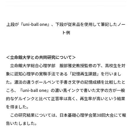
上段が『
uni-ball
one
』、下段が従来品を使用して筆記したノー
ト例
＜立命館大学との共同研究について＞
立命館大学総合心理学部 服部雅史教授監修の下、高校生を対
象に認知心理学の実験手法である「記憶再生課題」を行いまし
た。濃淡の違うボールペンで手書き文字の記憶成績を比較したと
ころ、『
uni-ball
one
』の濃い黒インクで書いた文字の方が一般
的なゲルインクと比べて正答率は高く、再生率が高いという結果
を得ました。
この研究結果については、日本基礎心理学会第
38
回大会にて報
告いたしました。