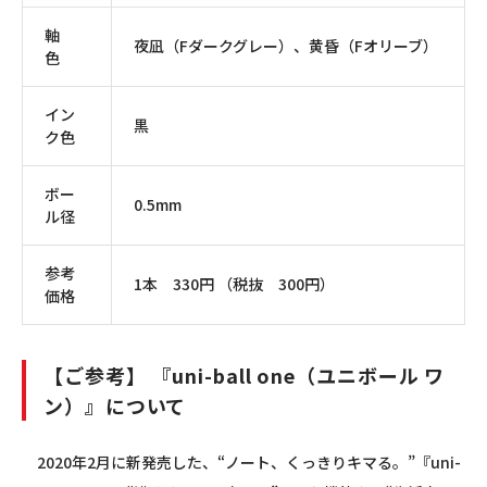
軸
夜凪（Fダークグレー）、黄昏（Fオリーブ）
色
イン
黒
ク色
ボー
0.5mm
ル径
参考
1本 330円 （税抜 300円）
価格
【ご参考】 『uni-ball one（ユニボール ワ
ン）』について
2020年2月に新発売した、“ノート、くっきりキマる。”
『uni-