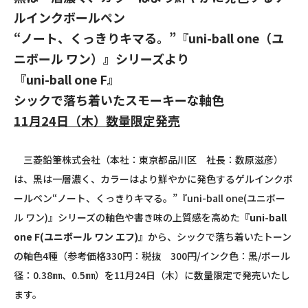
ルインクボールペン
“ノート、くっきりキマる。”『uni-ball one（ユ
ニボール ワン）』シリーズより
『uni-ball one F』
シックで落ち着いたスモーキーな軸色
11月24日（木）数量限定発売
三菱鉛筆株式会社（本社：東京都品川区 社長：数原滋彦）
は、黒は一層濃く、カラーはより鮮やかに発色するゲルインクボ
ールペン“ノート、くっきりキマる。”『uni-ball one(ユニボー
ル ワン)』シリーズの軸色や書き味の上質感を高めた
『uni-ball
one F(ユニボール ワン エフ)』
から、シックで落ち着いたトーン
の軸色4種（参考価格330円：税抜 300円/インク色：黒/ボール
径：0.38㎜、0.5㎜）を11月24日（木）に数量限定で発売いたし
ます。