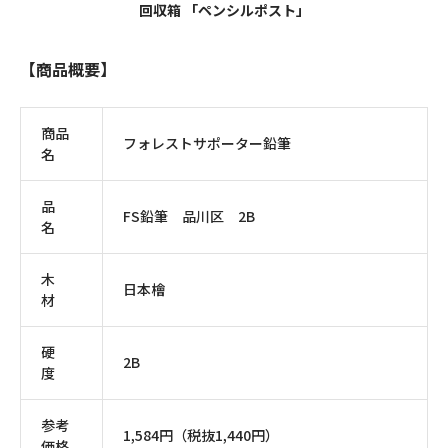
回収箱 「ペンシルポスト」
【商品概要】
商品
フォレストサポーター鉛筆
名
品
FS鉛筆 品川区 2B
名
木
日本檜
材
硬
2B
度
参考
1,584円（税抜1,440円）
価格