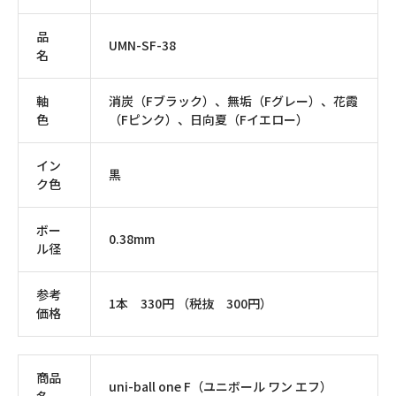
品
UMN-SF-38
名
軸
消炭（Fブラック）、無垢（Fグレー）、花霞
色
（Fピンク）、日向夏（Fイエロー）
イン
黒
ク色
ボー
0.38mm
ル径
参考
1本 330円 （税抜 300円）
価格
商品
uni-ball one F（ユニボール ワン エフ）