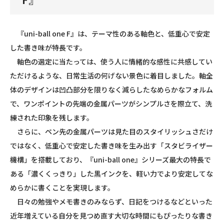
『uni-ball one F』は、テーマ性のある軸色と、低重心で安定
した書き味が特長です。
軸色の選定に当たっては、使う人に情緒的な感性に共感してい
ただけるような、日常生活の何げない景色に着目しました。軸全
体のデザインは凹凸部分を限りなく減らしたなめらかなフォルム
で、ワンポイントの先端の金属パーツがシンプルさを際立て、洗
練された印象を残します。
さらに、ペン先の金属パーツは見た目のスタイリッシュさだけ
ではなく、低重心で安定した書き味を生み出す「スタビライザー
機構」を搭載しており、『uni-ball one』シリーズ最大の特長で
ある「濃くくっきり」した黒インクを、軽い力でより安定してな
めらかに書くことを実現します。
日々の勉強やメモ書きのみならず、日記をつけるなどといった
近年増えている自分を見つめ直す大切な時間にもぴったりな書き