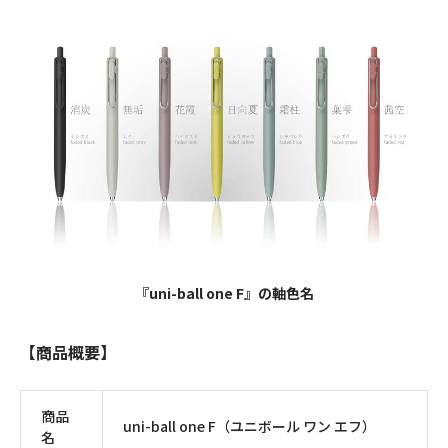
『uni-ball one F』の軸色名
【商品概要】
商品
uni-ball one F（ユニボール ワン エフ）
名