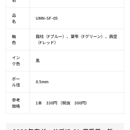
名
品
UMN-SF-05
名
軸
霜柱（Fブルー）、葉雫（Fグリーン）、茜空
色
（Fレッド）
イン
黒
ク色
ボー
0.5mm
ル径
参考
1本 330円 （税抜 300円）
価格