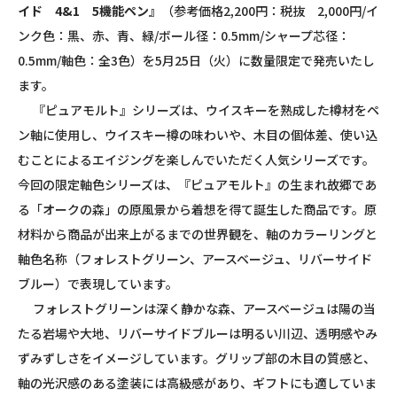
イド
4&1
5
機能ペン』
（参考価格
2,200
円：税抜
2,000
円
/
イ
ンク色：黒、赤、青、緑
/
ボール径：
0.5mm/
シャープ芯径：
0.5mm/
軸色：全
3
色）を
5
月
25
日（火）に数量限定で発売いたし
ます。
『ピュアモルト』シリーズは、ウイスキーを熟成した樽材をペ
ン軸に使用し、ウイスキー樽の味わいや、木目の個体差、使い込
むことによるエイジングを楽しんでいただく人気シリーズです。
今回の限定軸色シリーズは、『ピュアモルト』の生まれ故郷であ
る「オークの森」の原風景から着想を得て誕生した商品です。原
材料から商品が出来上がるまでの世界観を、軸のカラーリングと
軸色名称（フォレストグリーン、アースベージュ、リバーサイド
ブルー）で表現しています。
フォレストグリーンは深く静かな森、アースベージュは陽の当
たる岩場や大地、リバーサイドブルーは明るい川辺、透明感やみ
ずみずしさをイメージしています。グリップ部の木目の質感と、
軸の光沢感のある塗装には高級感があり、ギフトにも適していま