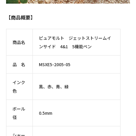
【商品概要】
ピュアモルト ジェットストリームイ
商品名
ンサイド
4&1
5
機能ペン
品 名
MSXE5-2005-05
インク
黒、赤、青、緑
色
ボール
0.5mm
径
シャー