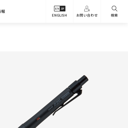
情報
ENGLISH
お問い合わせ
検索
・シーンでさがす
主要関係会社
めコンテンツ
カタログ
事業内容
のオマケ図鑑
サステナビリティ
つなんでもQ＆A
採用情報
教えるテクニック集