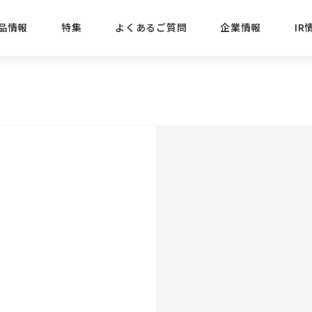
品情報
特集
よくあるご質問
企業情報
IR
経営方針
新商品
IRニュース
ごあいさつ
株式情報
目的
おすす
プレスリリース
ブランド・シリーズでさがす
IRライブラリ
三菱鉛筆のあゆみ
経営情報
総合
懐かし
uniの歴史
会社概要
カテゴリーでさがす
IRカレンダー
事業所・販売会社情報
えんぴ
プロが
えんぴつ工場見学
Lakit