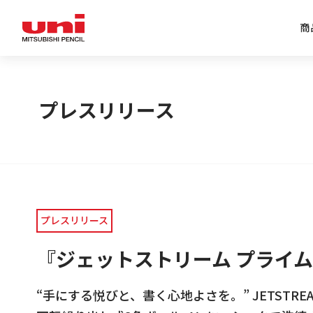
商
企業情報トップ
商品情報トップ
特集トップ
IR情報トップ
プレスリリース
プレスリリース
『ジェットストリーム プライ
“手にする悦びと、書く心地よさを。” JETSTREA