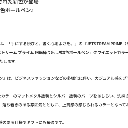
された新色が登場
3色ボールペン』
「手にする悦びと、書く心地よさを。」の『JETSTREAM PRIME
トリーム プライム 回転繰り出し式3色ボールペン』クワイエットカラ
いたします。
ペン』は、ビジネスファッションなどの多様化に伴い、カジュアル感をプラ
カラーのマットメタル塗装とシルバー塗装のパーツをあしらい、洗練
、落ち着きのある雰囲気とともに、上質感の感じられるカラーとなって
感のある仕様でギフトにも最適です。