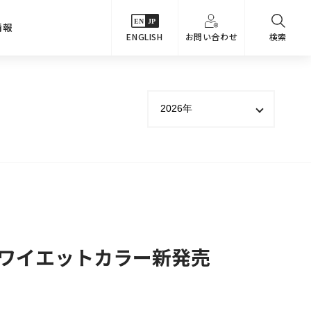
情報
ENGLISH
お問い合わせ
検索
・シーンでさがす
主要関係会社
めコンテンツ
カタログ
事業内容
のオマケ図鑑
サステナビリティ
つなんでもQ＆A
採用情報
教えるテクニック集
クワイエットカラー新発売