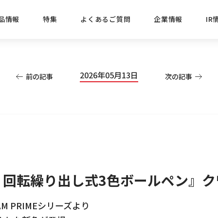
品情報
特集
よくあるご質問
企業情報
IR
経営方針
新商品
IRニュース
ごあいさつ
株式情報
目的
2026年05月13日
前の記事
次の記事
おすす
プレスリリース
ブランド・シリーズでさがす
IRライブラリ
三菱鉛筆のあゆみ
経営情報
総合
懐かし
uniの歴史
会社概要
カテゴリーでさがす
IRカレンダー
事業所・販売会社情報
えんぴ
プロが
えんぴつ工場見学
Lakit
ム 回転繰り出し式3色ボールペン』
M PRIMEシリーズより