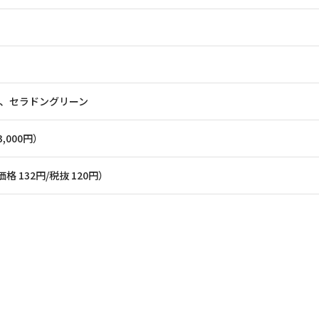
、セラドングリーン
3,000
円）
考価格 132円/税抜 120円）