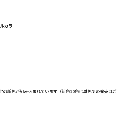
ルカラー
定の新色が組み込まれています（新色
10
色は単色での発売はご