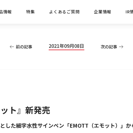
品情報
特集
よくあるご質問
企業情報
IR
経営方針
新商品
IRニュース
ごあいさつ
株式情報
目的
2021年09月08日
前の記事
次の記事
おすす
プレスリリース
ブランド・シリーズでさがす
IRライブラリ
三菱鉛筆のあゆみ
経営情報
総合
懐かし
uniの歴史
会社概要
カテゴリーでさがす
IRカレンダー
事業所・販売会社情報
えんぴ
プロが
えんぴつ工場見学
Lakit
セット』新発売
トとした細字水性サインペン「
EMOTT
（エモット）」か