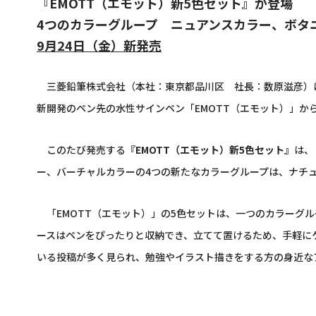
『EMOTT（エモット）新5色セット』が登場
4
つのカラーグループ ニュアンスカラー、ボタ
9月24日（金）新発売
三菱鉛筆株式会社（本社：東京都品川区 社長：数原滋彦）は
新開発のペン先の水性サインペン「
EMOTT
（エモット）」か
このたび発売する
『
EMOTT
（エモット）新
5
色セット』
は、
ー、バーチャルカラーの
4
つの新たなカラーグループは、ナチ
「
EMOTT
（エモット）」の
5
色セットは、一つのカラーグル
ースはペンをぴったりと収納でき、立てて置けるため、手軽に
いる投稿が多く見られ、勉強やイラスト描きをする方の身近な