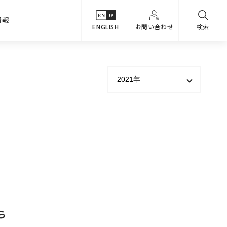
情報
ENGLISH
お問い合わせ
検索
・シーンでさがす
主要関係会社
めコンテンツ
カタログ
事業内容
のオマケ図鑑
サステナビリティ
つなんでもQ＆A
採用情報
教えるテクニック集
ら