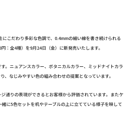
性にこだわり多彩な色調で、
0.4mm
の細い線を書き続けられる
0
円：全
4
種）を
9
月
24
日（金）に新発売いたします。
です。ニュアンスカラー、ボタニカルカラー、ミッドナイトカラ
おり、なじみやすい色の組み合わせの提案となっています。
ージ通りの表現ができるとお客様から評価されています。またケ
一緒に
5
色セットを机やテーブルの上に立てている様子を映して