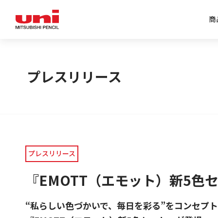
商
企業情報トップ
商品情報トップ
特集トップ
IR情報トップ
プレスリリース
プレスリリース
『EMOTT（エモット）新5色
“私らしい色づかいで、毎日を彩る”をコンセプ