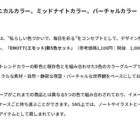
ニカルカラー、ミッドナイトカラー、バーチャルカラー
、“私らしい色づかいで、毎日を彩る”をコンセプトとして、デザイン
ら、
『
EMOTT(
エモット
)
新
5
色セット』
（参考価格
1,100
円：税抜
1,00
トレンドカラーの新色と既存色とを組み合わせた
5
色のカラーグループ
ュラルな素材・自然・静寂な夜空・バーチャルな世界観をベースにして
ープがこれまでの商品とは異なる
5
つの色で組み合わされており、イメ
ケースごと持ち運ぶことができます。
SNS
上では、ノートやイラストと
アイテムとして親しまれています。