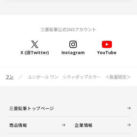
三菱鉛筆公式SNSアカウント
X (旧Twitter)
Instagram
YouTube
ル ワン
ユニボール ワン シティポップカラー ＜数量限定＞
三菱鉛筆トップページ
商品情報
企業情報