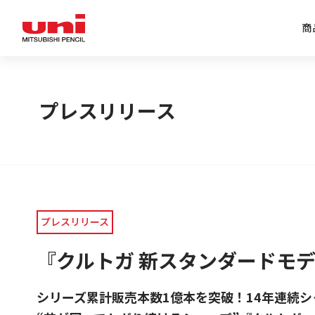
商
企業情報トップ
商品情報トップ
特集トップ
IR情報トップ
プレスリリース
プレスリリース
『クルトガ 新スタンダードモ
シリーズ累計販売本数1億本を突破！14年連続シ