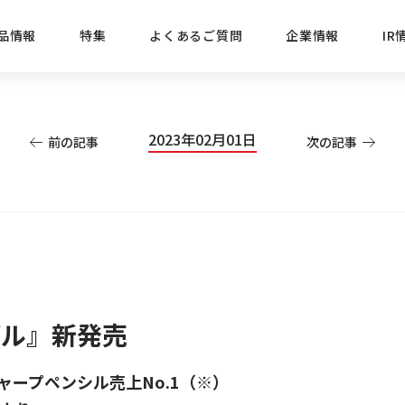
品情報
特集
よくあるご質問
企業情報
IR
経営方針
新商品
IRニュース
ごあいさつ
株式情報
目的
2023年02月01日
前の記事
次の記事
おすす
プレスリリース
ブランド・シリーズでさがす
IRライブラリ
三菱鉛筆のあゆみ
経営情報
総合
懐かし
uniの歴史
会社概要
カテゴリーでさがす
IRカレンダー
事業所・販売会社情報
えんぴ
プロが
えんぴつ工場見学
Lakit
デル』新発売
ャープペンシル売上No.1（※）