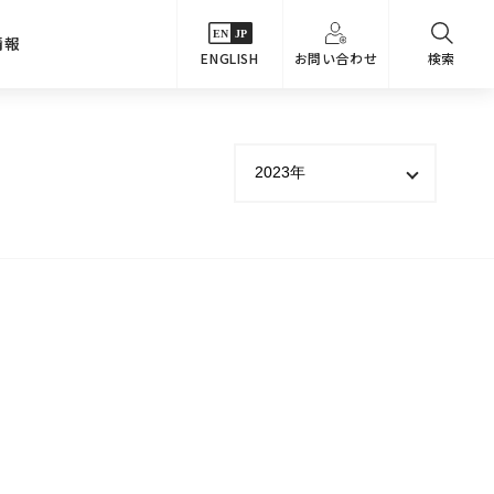
情報
ENGLISH
お問い合わせ
検索
・シーンでさがす
主要関係会社
めコンテンツ
カタログ
事業内容
のオマケ図鑑
サステナビリティ
つなんでもQ＆A
採用情報
教えるテクニック集