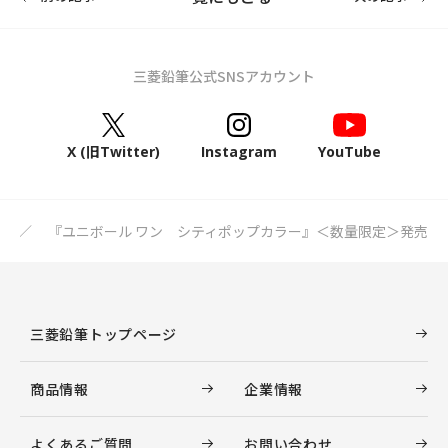
三菱鉛筆公式SNSアカウント
X (旧Twitter)
Instagram
YouTube
ス
『ユニボール ワン シティポップカラー』＜数量限定＞発売
三菱鉛筆トップページ
商品情報
企業情報
よくあるご質問
お問い合わせ