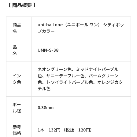
【 商品概要 】
商品
uni-ball one（ユニボール ワン） シティポッ
名
プカラー
品
UMN-S-38
名
ネオングリーン色、ミッドナイトパープル
イン
色、サニーデーブルー色、パームグリーン
ク色
色、トワイライトパープル色、オレンジカク
テル色
ボー
0.38mm
ル径
参考
1本 132円 （税抜 120円）
価格