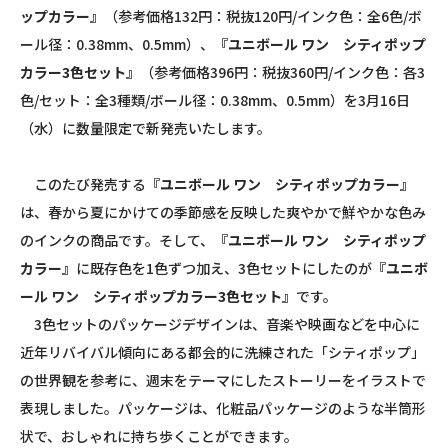
ップカラー』
（参考価格132円：税抜120円/インク色：全6色/ボ
ール径：0.38mm、0.5mm）、
『ユニボール ワン シティポップ
カラー3色セット』
（参考価格396円：税抜360円/インク色：各3
色/セット：全3種類/ボール径：0.38mm、0.5mm）を3月16日
（水）に数量限定で新発売いたします。
このたび発売する
『ユニボール ワン シティポップカラー』
は、春から夏にかけての季節感を反映した爽やかで鮮やかな色み
のインクの商品です。そして、
『ユニボール ワン シティポップ
カラー』
に既存色を1色ずつ加え、3色セットにしたのが
『ユニボ
ール ワン シティポップカラー3色セット』
です。
3色セットのパッケージデザインは、音楽や映画などを中心に
近年リバイバル傾向にある都会的に洗練された「シティポップ」
の世界観を参考に、週末をテーマにしたストーリーをイラストで
表現しました。パッケージは、化粧品パッケージのような半筒形
状で、おしゃれに持ち歩くことができます。