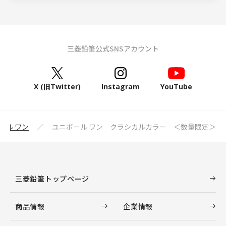
三菱鉛筆公式SNSアカウント
X (旧Twitter)
Instagram
YouTube
ール ワン
ユニボール ワン クラシカルカラー ＜数量限定＞
三菱鉛筆トップページ
商品情報
企業情報