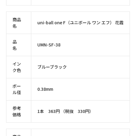
商品
uni-ball one F（ユニボール ワン エフ） 花霞
名
品
UMN-SF-38
名
イン
ブルーブラック
ク色
ボー
0.38mm
ル径
参考
1本 363円 （税抜 330円）
価格