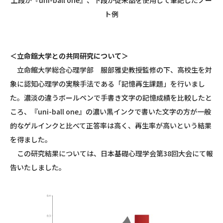
上段が『
uni-ball
one
』、下段が従来品を使用して筆記したノー
ト例
＜立命館大学との共同研究について＞
立命館大学総合心理学部 服部雅史教授監修の下、高校生を対
象に認知心理学の実験手法である「記憶再生課題」を行いまし
た。濃淡の違うボールペンで手書き文字の記憶成績を比較したと
ころ、『
uni-ball
one
』の濃い黒インクで書いた文字の方が一般
的なゲルインクと比べて正答率は高く、再生率が高いという結果
を得ました。
この研究結果については、日本基礎心理学会第
38
回大会にて報
告いたしました。