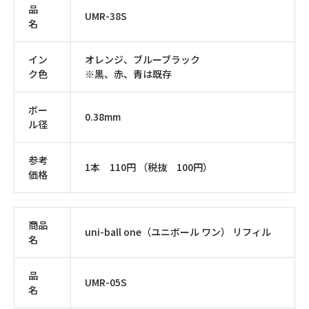
品
UMR-38S
名
イン
オレンジ、ブルーブラック
ク色
※黒、赤、青は既存
ボー
0.38mm
ル径
参考
1本 110円 （税抜 100円）
価格
商品
uni-ball one（ユニボール ワン） リフィル
名
品
UMR-05S
名