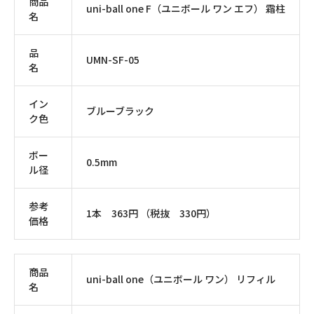
商品
uni-ball one F（ユニボール ワン エフ） 霜柱
名
品
UMN-SF-05
名
イン
ブルーブラック
ク色
ボー
0.5mm
ル径
参考
1本 363円 （税抜 330円）
価格
商品
uni-ball one（ユニボール ワン） リフィル
名