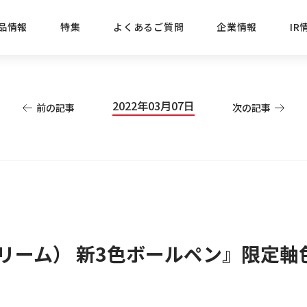
品情報
特集
よくあるご質問
企業情報
IR
経営方針
新商品
IRニュース
ごあいさつ
株式情報
目的
2022年03月07日
前の記事
次の記事
おすす
プレスリリース
ブランド・シリーズでさがす
IRライブラリ
三菱鉛筆のあゆみ
経営情報
総合
懐かし
uniの歴史
会社概要
カテゴリーでさがす
IRカレンダー
事業所・販売会社情報
えんぴ
プロが
えんぴつ工場見学
Lakit
ストリーム） 新3色ボールペン』限定