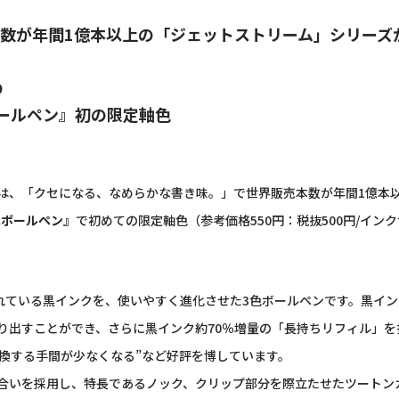
数が年間1億本以上の「ジェットストリーム」シリーズ
の
色ボールペン』初の限定軸色
、「クセになる、なめらかな書き味。」で世界販売本数が年間1億本
色ボールペン』
で初めての限定軸色（参考価格550円：税抜500円/インク
れている黒インクを、使いやすく進化させた3色ボールペンです。黒イ
出すことができ、さらに黒インク約70％増量の「長持ちリフィル」を
交換する手間が少なくなる”など好評を博しています。
合いを採用し、特長であるノック、クリップ部分を際立たせたツートン