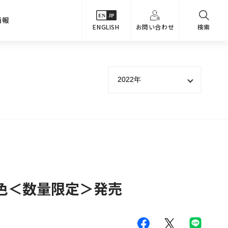
情報
ENGLISH
お問い合わせ
検索
・シーンでさがす
主要関係会社
めコンテンツ
カタログ
事業内容
のオマケ図鑑
サステナビリティ
つなんでもQ＆A
採用情報
教えるテクニック集
軸色＜数量限定＞発売