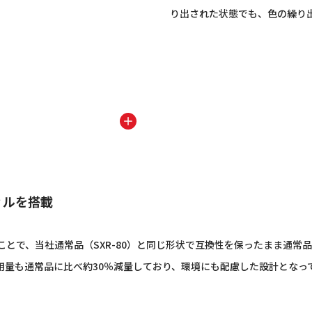
り出された状態でも、色の繰り
ィルを搭載
で、当社通常品（SXR-80）と同じ形状で互換性を保ったまま通常品
用量も通常品に比べ約30％減量しており、環境にも配慮した設計となっ