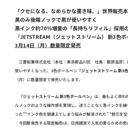
「クセになる、なめらかな書き味。」世界販売本
黒のみ後端ノックで黒が使いやすく
黒インク約70％増量の「長持ちリフィル」採用
『JETSTREAM（ジェットストリーム） 新3
3月14日（月）数量限定発売
三菱鉛筆株式会社（本社：東京都品川区 社長：数原滋彦）は
使いやすくなった、3色ボールペン
『ジェットストリーム 新3
（月）に数量限定で発売いたします。
『ジェットストリーム 新3色ボールペン』
は、最もよく使わ
ルノックのような操作感を実現し、迷うことなく黒インクを繰り
った”“インク色を間違えてしまう悩みが解消された” “替芯を
今回新発売する限定軸色は、日用雑貨で人気の柔らかめの色