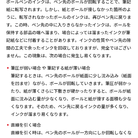
ボールペンのインクは、ペン先のボールが回転することで、筆記
紙に転写されます。しかし、紙とボールが接しなかった箇所のよ
うに、転写されなかったボールのインクは、再びペン先に戻りま
す。この時、ペン先の中に入りきらなかったインクは、ボールを
保持する部品の端へ溜まり、場合によっては溜まったインクが筆
記紙などに付着することがあります。インクの性質やペン先の隙
間の工夫で余ったインクを回収しておりますが、完全ではござい
ません。この現象は、次の場合に発生し易くなります。
筆圧が弱い場合 や 筆記する紙が薄い場合
筆記するときは、ペン先のボールが紙面に少し沈み込み（紙面
を凹ませ）ながら、ボールが回転していきます。筆圧が弱かっ
たり、紙が薄くさらに下敷きが硬かったりすると、ボールが紙
面に沈み込む量が少なくなり、ボールと紙が接する面積も少な
くなります。そのため、ペン先に戻るインクの量が多くなり、
インクが溜まり易くなります。
直線を引く場合
直線を引く時は、ペン先のボールが一方向にしか回転しなくな