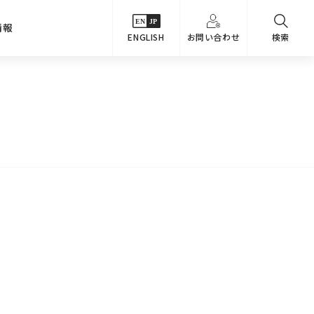
情報
ENGLISH
お問い合わせ
検索
・シーンでさがす
主要関係会社
めコンテンツ
カタログ
事業内容
のオマケ図鑑
サステナビリティ
つなんでもQ＆A
採用情報
教えるテクニック集