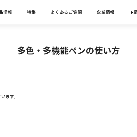
品情報
特集
よくあるご質問
企業情報
IR
経営方針
新商品
IRニュース
ごあいさつ
株式情報
目的
多色・多機能ペンの使い方
おすす
プレスリリース
ブランド・シリーズでさがす
IRライブラリ
三菱鉛筆のあゆみ
経営情報
総合
懐かし
uniの歴史
会社概要
カテゴリーでさがす
IRカレンダー
事業所・販売会社情報
えんぴ
プロが
ています。
えんぴつ工場見学
Lakit