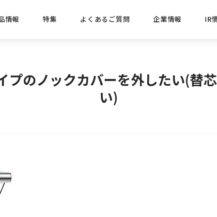
品情報
特集
よくあるご質問
企業情報
IR
経営方針
新商品
IRニュース
ごあいさつ
株式情報
目的
6タイプのノックカバーを外したい(替
おすす
い)
プレスリリース
ブランド・シリーズでさがす
IRライブラリ
三菱鉛筆のあゆみ
経営情報
総合
懐かし
uniの歴史
会社概要
カテゴリーでさがす
IRカレンダー
事業所・販売会社情報
えんぴ
プロが
えんぴつ工場見学
Lakit