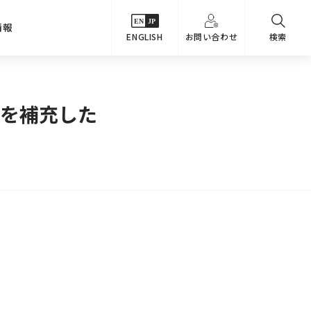
情報
ENGLISH
お問い合わせ
検索
・シーンでさがす
主要関係会社
芯を補充した
めコンテンツ
カタログ
事業内容
のオマケ図鑑
サステナビリティ
つなんでもQ＆A
採用情報
教えるテクニック集