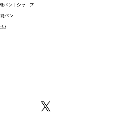
能ペン｜シャープ
機能ペン
たい