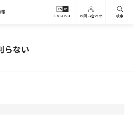
情報
ENGLISH
お問い合わせ
検索
・シーンでさがす
主要関係会社
判らない
めコンテンツ
カタログ
事業内容
のオマケ図鑑
サステナビリティ
つなんでもQ＆A
採用情報
教えるテクニック集