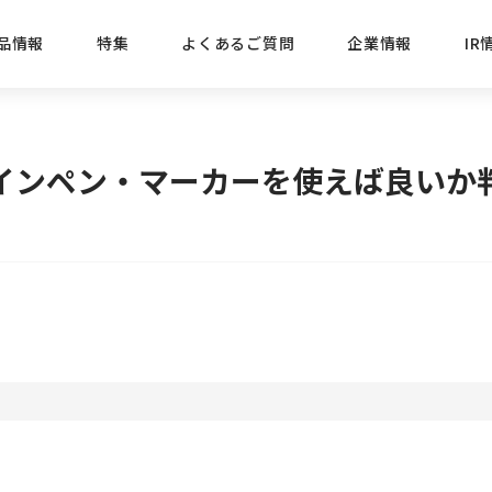
品情報
特集
よくあるご質問
企業情報
IR
経営方針
新商品
IRニュース
ごあいさつ
株式情報
目的
インペン・マーカーを使えば良いか
おすす
プレスリリース
ブランド・シリーズでさがす
IRライブラリ
三菱鉛筆のあゆみ
経営情報
総合
懐かし
uniの歴史
会社概要
カテゴリーでさがす
IRカレンダー
事業所・販売会社情報
えんぴ
プロが
えんぴつ工場見学
Lakit