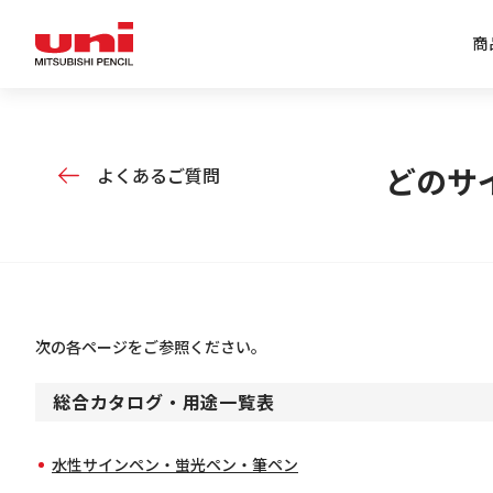
商
企業情報トップ
商品情報トップ
特集トップ
IR情報トップ
どのサ
よくあるご質問
次の各ページをご参照ください。
総合カタログ・用途一覧表
水性サインペン・蛍光ペン・筆ペン