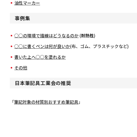
油性マーカー
事例集
○○の環境で描線はどうなるのか
(
耐熱性
)
○○に書くペンは何が良いか
(布、ゴム、プラスチックなど)
書いた上へ○○を塗れるか
その他
日本筆記具工業会の推奨
「
筆記対象の材質別おすすめ筆記具
」