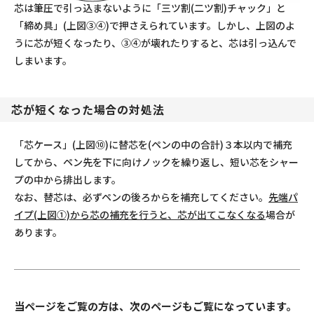
芯は筆圧で引っ込まないように「三ツ割(二ツ割)チャック」と
「締め具」(上図③④)で押さえられています。しかし、上図のよ
うに芯が短くなったり、③④が壊れたりすると、芯は引っ込んで
しまいます。
芯が短くなった場合の対処法
「芯ケース」(上図⑩)に替芯を(ペンの中の合計)３本以内で補充
してから、ペン先を下に向けノックを繰り返し、短い芯をシャー
プの中から排出します。
なお、替芯は、必ずペンの後ろからを補充してください。
先端パ
イプ(上図①)から芯の補充を行うと、芯が出てこなくなる
場合が
あります。
当ページをご覧の方は、次のページもご覧になっています。