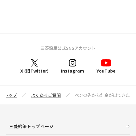
三菱鉛筆公式SNSアカウント
X (旧Twitter)
Instagram
YouTube
筆トップ
よくあるご質問
ペンの先から針金が出てきた
三菱鉛筆トップページ