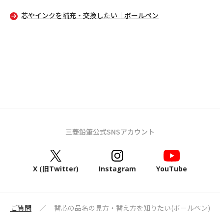
芯やインクを補充・交換したい｜ボールペン
三菱鉛筆公式SNSアカウント
X (旧Twitter)
Instagram
YouTube
あるご質問
替芯の品名の見方・替え方を知りたい(ボールペン)