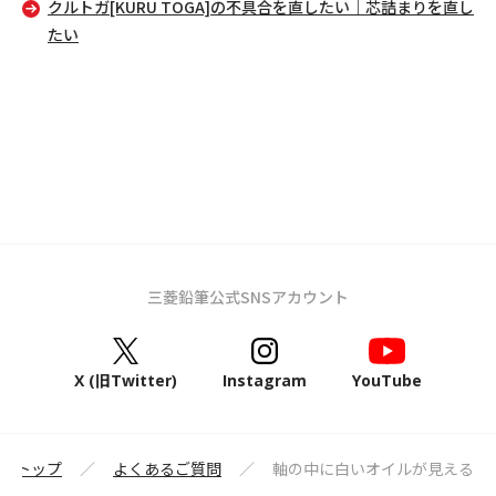
クルトガ[KURU TOGA]の不具合を直したい｜芯詰まりを直し
たい
三菱鉛筆公式SNSアカウント
X (旧Twitter)
Instagram
YouTube
筆トップ
よくあるご質問
軸の中に白いオイルが見える