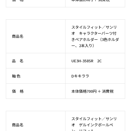
スタイルフィット／サンリ
オ キャラクターパーツ付
商品名
きペアホルダー（3色ホルダ
ー、2本入り）
品 名
UE3H-358SR 2C
軸 色
Dキキララ
価 格
本体価格700円 ＋ 消費税
スタイルフィット／サンリ
商品名
オ ゲルインクボールペ
ン リフィル