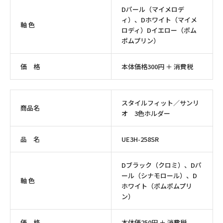
Dパール（マイメロデ
ィ）、Dホワイト（マイメ
軸 色
ロディ）Dイエロー（ポム
ポムプリン）
価 格
本体価格300円 ＋ 消費税
スタイルフィット／サンリ
商品名
オ 3色ホルダー
品 名
UE3H-258SR
Dブラック（クロミ）、Dパ
ール（シナモロール）、D
軸 色
ホワイト（ポムポムプリ
ン）
価 格
本体価250円 ＋ 消費税