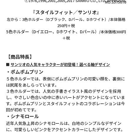
ⓒ1976,1996,2001,2005,2017 SANRIO CO., LTD. APPROVAL
NO.S575070
『スタイルフィット／サンリオ』
左から：3色ホルダー（Dブラック、Dパール、Dホワイト）
/本体価格
250円＋税
5色ホルダー（Dイエロー、Dホワイト、Dパール）
/本体価格300円
＋税
【商品特長】
■
サンリオの人気キャラクターが初登場！選べる軸デザイン
・ポムポムプリン
５色ホルダーでは、表側にポムポムプリンの可愛い顔を、裏側に
は尻尾をあしらっています。
３色ホルダーでは、人気の手書きイラスト風のデザインを採用
し、やさしい色合いの中に赤いハートがアクセントになっていま
す。ポムポムプリンとスタイルフィットのコラボレーションは今
回が初めてです。
・シナモロール
近年人気急上昇のシナモロールは、白地のシンプルなデザイン
に、可愛らしいピンクをアクセントカラーにしたデザインです。