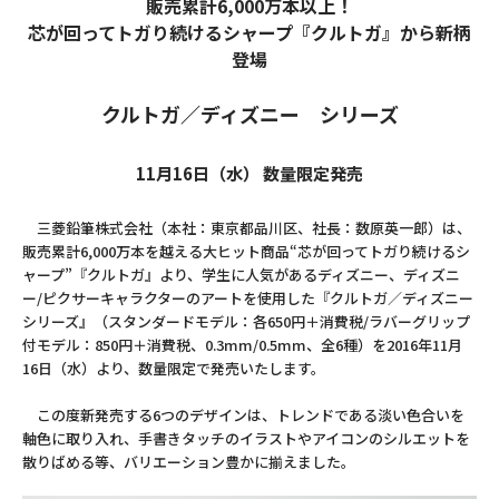
販売累計6,000万本以上！
芯が回ってトガり続けるシャープ『クルトガ』から新柄
登場
クルトガ／ディズニー シリーズ
11月16日（水） 数量限定発売
三菱鉛筆株式会社（本社：東京都品川区、社長：数原英一郎）は、
販売累計6,000万本を越える大ヒット商品“芯が回ってトガり続けるシ
ャープ”『クルトガ』より、学生に人気があるディズニー、ディズニ
ー/ピクサーキャラクターのアートを使用した『クルトガ／ディズニー
シリーズ』（スタンダードモデル：各650円＋消費税/ラバーグリップ
付モデル：850円＋消費税、0.3mm/0.5mm、全6種）を2016年11月
16日（水）より、数量限定で発売いたします。
この度新発売する6つのデザインは、トレンドである淡い色合いを
軸色に取り入れ、手書きタッチのイラストやアイコンのシルエットを
散りばめる等、バリエーション豊かに揃えました。