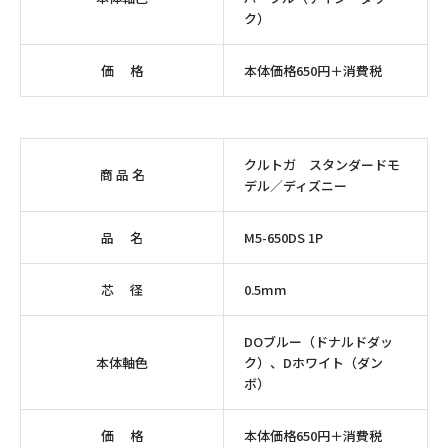
ク）
価 格
本体価格650円＋消費税
クルトガ スタンダードモ
商 品 名
デル／ディズニー
品 名
M5-650DS 1P
芯 径
0.5mm
DOブルー（ドナルドダッ
本体軸色
ク）、Dホワイト（ダン
ボ）
価 格
本体価格650円＋消費税