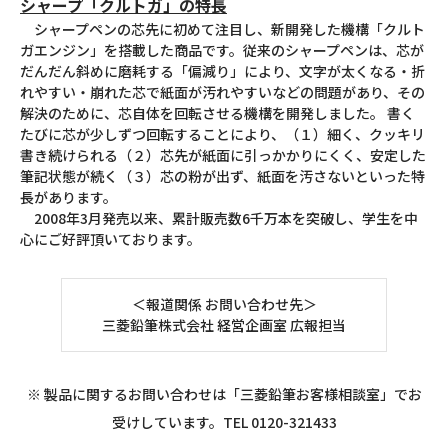
シャープ「クルトガ」の特長
シャープペンの芯先に初めて注目し、新開発した機構「クルト
ガエンジン」を搭載した商品です。従来のシャープペンは、芯が
だんだん斜めに磨耗する「偏減り」により、文字が太くなる・折
れやすい・崩れた芯で紙面が汚れやすいなどの問題があり、その
解決のために、芯自体を回転させる機構を開発しました。 書く
たびに芯が少しずつ回転することにより、（１）細く、クッキリ
書き続けられる（２）芯先が紙面に引っかかりにくく、安定した
筆記状態が続く（３）芯の粉が出ず、紙面を汚さないといった特
長があります。
2008年3月発売以来、累計販売数6千万本を突破し、学生を中
心にご好評頂いております。
＜報道関係 お問い合わせ先＞
三菱鉛筆株式会社 経営企画室 広報担当
※ 製品に関するお問い合わせは「三菱鉛筆お客様相談室」でお
受けしています。TEL 0120-321433