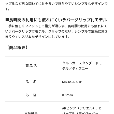
ップルなど男女問わずにおそろいで持ちやすいシンプルなデザインで
す。
■
長時間の利用にも疲れにくいラバーグリップ付モデル
手に優しくフィットして指先が滑らず、長時間の使用にも疲れにく
いラバーグリップ付モデル。クリップのない、シンプルで筆箱におさ
まりやすいスリムなデザインにしています。
【商品概要】
クルトガ スタンダードモ
商 品 名
デル／ディズニー
品 名
M3-650DS 1P
芯 径
0.3mm
ARピンク（アリエル）、DI
本体軸色
パープル（デイジーダッ