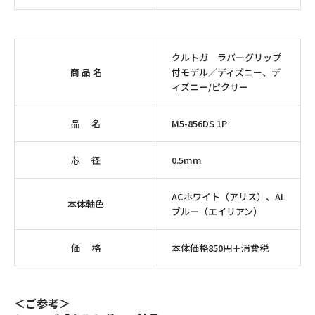
クルトガ ラバーグリップ
商 品 名
付モデル／ディズニー、デ
ィズニー/ピクサー
品 名
M5-856DS 1P
芯 径
0.5mm
ACホワイト（アリス）、AL
本体軸色
ブルー（エイリアン）
価 格
本体価格850円＋消費税
＜ご参考＞