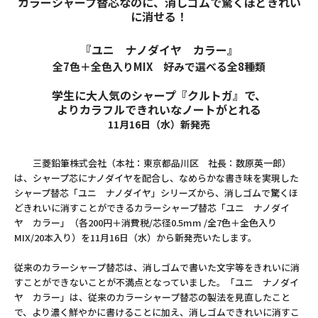
カラーシャープ替芯なのに、消しゴムで驚くほどきれい
に消せる！
『ユニ ナノダイヤ カラー』
全7色＋全色入りMIX 好みで選べる全8種類
学生に大人気のシャープ『クルトガ』で、
よりカラフルできれいなノートがとれる
11月16日（水）新発売
三菱鉛筆株式会社（本社：東京都品川区 社長：数原英一郎）
は、シャープ芯にナノダイヤを配合し、なめらかな書き味を実現した
シャープ替芯「ユニ ナノダイヤ」シリーズから、消しゴムで驚くほ
どきれいに消すことができるカラーシャープ替芯「ユニ ナノダイ
ヤ カラー」（各200円＋消費税/芯径0.5mm /全7色＋全色入り
MIX/20本入り）を11月16日（水）から新発売いたします。
従来のカラーシャープ替芯は、消しゴムで書いた文字等をきれいに消
すことができないことが不満点となっていました。「ユニ ナノダイ
ヤ カラー」は、従来のカラーシャープ替芯の製法を見直したこと
で、より濃く鮮やかに書けることに加え、消しゴムできれいに消すこ