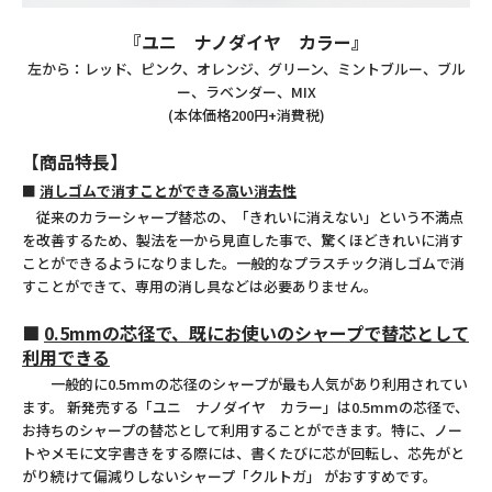
『ユニ ナノダイヤ カラー』
左から：レッド、ピンク、オレンジ、グリーン、ミントブルー、ブル
ー、ラベンダー、MIX
(本体価格200円+消費税)
【商品特長】
■
消しゴムで消すことができる高い消去性
従来のカラーシャープ替芯の、「きれいに消えない」という不満点
を改善するため、製法を一から見直した事で、驚くほどきれいに消す
ことができるようになりました。一般的なプラスチック消しゴムで消
すことができて、専用の消し具などは必要ありません。
■
0.5mmの芯径で、既にお使いのシャープで替芯として
利用できる
一般的に0.5mmの芯径のシャープが最も人気があり利用されてい
ます。 新発売する「ユニ ナノダイヤ カラー」は0.5mmの芯径で、
お持ちのシャープの替芯として利用することができます。特に、ノー
トやメモに文字書きをする際には、書くたびに芯が回転し、芯先がと
がり続けて偏減りしないシャープ「クルトガ」 がおすすめです。