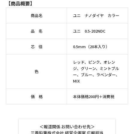
【商品概要】
商品名
ユニ ナノダイヤ カラー
品 名
ユニ 0.5-202NDC
芯 径
0.5mm（20本入り）
レッド、ピンク、オレン
ジ、グリーン、ミントブル
色
ー、ブルー、ラベンダー、
MIX
価 格
本体価格200円＋消費税
＜報道関係 お問い合わせ先＞
三菱鉛筆株式会社 経営企画室 広報担当