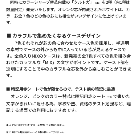
同時にカラーシャープ替芯内蔵の「クルトガ」
を2種（内1種は
（注1）
数量限定）発売いたします。オレンジ芯が内蔵されたホワイトは、カ
ラー芯全７色のどの色の芯にも相性がいいデザインに仕上げていま
す。
■
カラフルで集めたくなるケースデザイン
7色それぞれが芯の色に合わせたケース色を採用し、半透明
の素材でケースの外からも中に入っている芯が見えるケースで
す。全色入りMIXのケースは、新発売の全7色すべての色を組み合
わせたカラフルな「MIX」の文字がポイントです。ケース下部を
透明にすることで中のカラフルな芯を外から楽しむことができま
す。
■
暗記用赤シートで色が隠せるので、テスト前の暗記に最適
オレンジ、ピンクのカラー替芯は暗記用赤シート
で書いた
（注2）
文字がきれいに隠せる為、学校や塾、資格のテスト勉強など、暗
記する場面での利用におすすめです。
注1：クルトガの特長は下記の〈ご参考〉をご確認ください。
注2：弊社では暗記用赤シートのお取り扱いはございません。