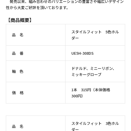
発売以来、組み合わせのバリエーションの豊富さや幅広いデザイン
性から大変ご好評を頂いております。
【商品概要】
スタイルフィット 5色ホル
品 名
ダー
品 番
UE5H-308DS
ドナルド、ミニーリボン、
軸 色
ミッキーグローブ
1本 315円（本体価格
価 格
300円）
スタイルフィット 3色ホル
品 名
ダー