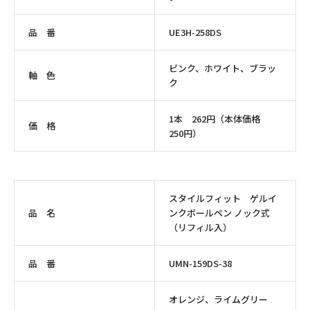
品 番
UE3H-258DS
ピンク、ホワイト、ブラッ
軸 色
ク
1本 262円（本体価格
価 格
250円）
スタイルフィット ゲルイ
品 名
ンクボールペン ノック式
（リフィル入）
品 番
UMN-159DS-38
オレンジ、ライムグリー