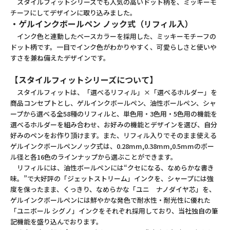
スタイルフィットシリーズでも人気の高いドット柄を、ミッキーモ
チーフにしてデザインに取り込みました。
・ゲルインクボールペン ノック式（リフィル入）
インク色と連動したベースカラーを採用した、ミッキーモチーフの
ドット柄です。一目でインク色がわかりやすく、可愛らしさと使いや
すさを兼ね備えたデザインです。
【スタイルフィットシリーズについて】
スタイルフィットは、「選べるリフィル」×「選べるホルダー」を
商品コンセプトとし、ゲルインクボールペン、油性ボールペン、シャ
ープから選べる全58種のリフィルと、単色用・3色用・5色用の機能を
選べるホルダーを組み合わせ、お好みの機能とデザインを選び、自分
好みのペンをお作り頂けます。また、リフィル入りでそのまま使える
ゲルインクボールペンノック式は、0.28mm,0.38mm,0.5mmのボー
ル径と各16色のラインナップから選ぶことができます。
リフィルには、油性ボールペンには“クセになる、なめらかな書き
味。”で大好評の「ジェットストリーム」インクを、シャープには強
度を保ったまま、くっきり、なめらかな「ユニ ナノダイヤ芯」を、
ゲルインクボールペンには鮮やかな発色で耐水性・耐光性に優れた
「ユニボール シグノ」インクをそれぞれ採用しており、当社独自の筆
記機能を盛り込んでおります。