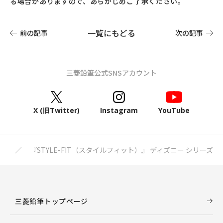
る場合がありますので、あらかじめご了承ください。
一覧にもどる
前の記事
次の記事
三菱鉛筆公式SNSアカウント
X (旧Twitter)
Instagram
YouTube
ース
『STYLE-FIT（スタイルフィット）』 ディズニー シリーズ
三菱鉛筆トップページ