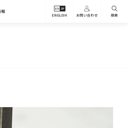
情報
ENGLISH
お問い合わせ
検索
・シーンでさがす
主要関係会社
めコンテンツ
カタログ
事業内容
のオマケ図鑑
サステナビリティ
つなんでもQ＆A
採用情報
教えるテクニック集