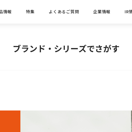
品情報
特集
よくあるご質問
企業情報
IR
経営方針
新商品
IRニュース
ごあいさつ
株式情報
目的
ブランド・シリーズでさがす
おすす
プレスリリース
ブランド・シリーズでさがす
IRライブラリ
三菱鉛筆のあゆみ
経営情報
総合
懐かし
uniの歴史
会社概要
カテゴリーでさがす
IRカレンダー
事業所・販売会社情報
えんぴ
プロが
えんぴつ工場見学
Lakit