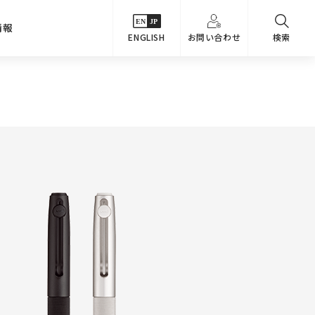
情報
ENGLISH
お問い合わせ
検索
・シーンでさがす
主要関係会社
めコンテンツ
カタログ
事業内容
のオマケ図鑑
サステナビリティ
つなんでもQ＆A
採用情報
教えるテクニック集