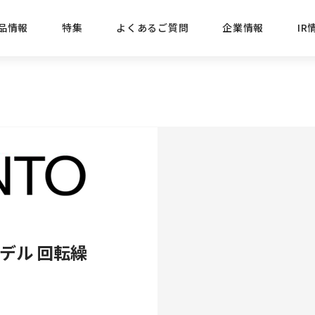
品情報
特集
よくあるご質問
企業情報
IR
経営方針
新商品
IRニュース
ごあいさつ
株式情報
目的
おすす
プレスリリース
ブランド・シリーズでさがす
IRライブラリ
三菱鉛筆のあゆみ
経営情報
総合
懐かし
uniの歴史
会社概要
カテゴリーでさがす
IRカレンダー
事業所・販売会社情報
えんぴ
プロが
えんぴつ工場見学
Lakit
デル 回転繰