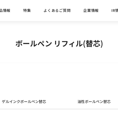
品情報
特集
よくあるご質問
企業情報
IR
経営方針
新商品
IRニュース
ごあいさつ
株式情報
目的
ボールペン リフィル(替芯)
おすす
プレスリリース
ブランド・シリーズでさがす
IRライブラリ
三菱鉛筆のあゆみ
経営情報
総合
懐かし
uniの歴史
会社概要
カテゴリーでさがす
IRカレンダー
事業所・販売会社情報
えんぴ
プロが
えんぴつ工場見学
Lakit
ゲルインクボールペン替芯
油性ボールペン替芯