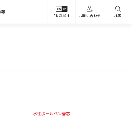
情報
ENGLISH
お問い合わせ
検索
・シーンでさがす
主要関係会社
めコンテンツ
カタログ
事業内容
のオマケ図鑑
サステナビリティ
つなんでもQ＆A
採用情報
教えるテクニック集
水性ボールペン替芯