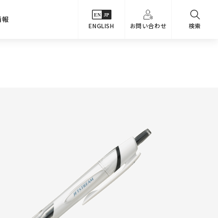
情報
ENGLISH
お問い合わせ
検索
・シーンでさがす
主要関係会社
めコンテンツ
カタログ
事業内容
のオマケ図鑑
サステナビリティ
つなんでもQ＆A
採用情報
教えるテクニック集