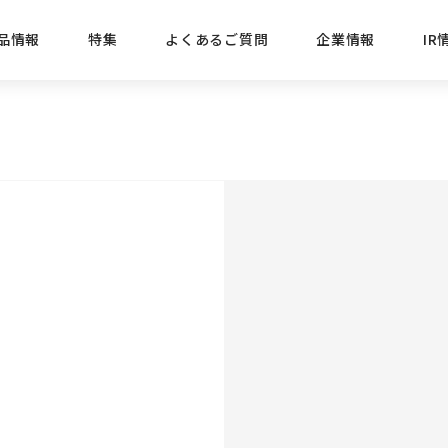
品情報
特集
よくあるご質問
企業情報
IR
経営方針
新商品
IRニュース
ごあいさつ
株式情報
目的
おすす
プレスリリース
ブランド・シリーズでさがす
IRライブラリ
三菱鉛筆のあゆみ
経営情報
総合
懐かし
uniの歴史
会社概要
カテゴリーでさがす
IRカレンダー
事業所・販売会社情報
えんぴ
プロが
えんぴつ工場見学
Lakit