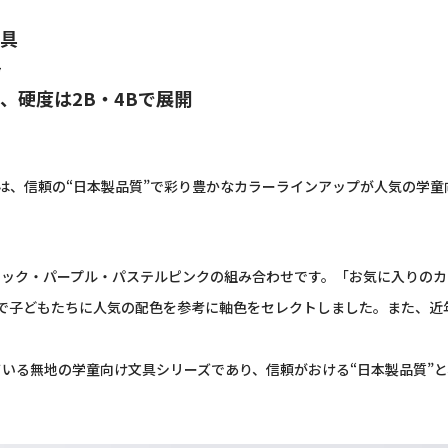
具
場
、硬度は
2B
・
4B
で展開
、信頼の“日本製品質”で彩り豊かなカラーラインアップが人気の学童
ラック・パープル・パステルピンクの組み合わせです。「お気に入りのカ
で子どもたちに人気の配色を参考に軸色をセレクトしました。また、近
ている無地の学童向け文具シリーズであり、信頼がおける“日本製品質”