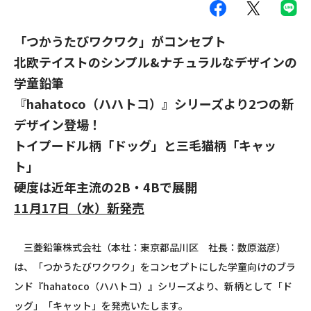
「つかうたびワクワク」がコンセプト
北欧テイストのシンプル
&
ナチュラルなデザインの
学童鉛筆
『
hahatoco
（ハハトコ）』シリーズより
2
つの新
デザイン登場！
トイプードル柄「ドッグ」と三毛猫柄「キャッ
ト」
硬度は近年主流の
2B
・
4B
で展開
11月17日（水）新発売
三菱鉛筆株式会社（本社：東京都品川区 社長：数原滋彦）
は、「つかうたびワクワク」をコンセプトにした学童向けのブラ
ンド『
hahatoco
（ハハトコ）』シリーズより、新柄として「ド
ッグ」「キャット」を発売いたします。