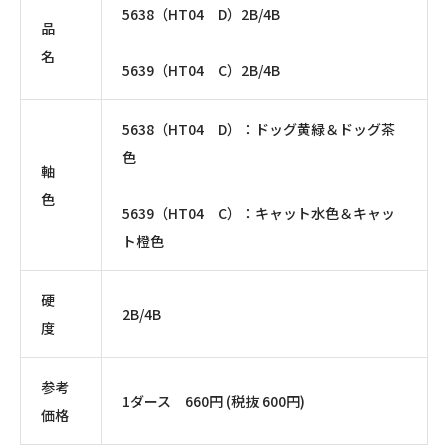
5638（
HT04
D
）
2B/4B
品
名
5639（
HT04
C
）
2B/4B
5638（
HT04
D
）：ドッグ黄緑＆ドッグ茶
色
軸
色
5639（
HT04
C
）：キャット水色＆キャッ
ト橙色
硬
2B/4B
度
参考
1ダース
660
円
(
税抜
600
円
)
価格