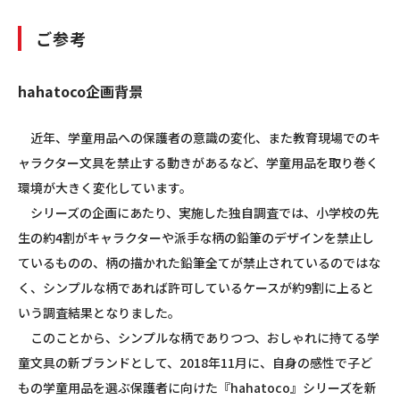
ご参考
hahatoco企画背景
近年、学童用品への保護者の意識の変化、また教育現場でのキ
ャラクター文具を禁止する動きがあるなど、学童用品を取り巻く
環境が大きく変化しています。
シリーズの企画にあたり、実施した独自調査では、小学校の先
生の約
4
割がキャラクターや派手な柄の鉛筆のデザインを禁止し
ているものの、柄の描かれた鉛筆全てが禁止されているのではな
く、シンプルな柄であれば許可しているケースが約
9
割に上ると
いう調査結果となりました。
このことから、シンプルな柄でありつつ、おしゃれに持てる学
童文具の新ブランドとして、
2018
年
11
月に、自身の感性で子ど
もの学童用品を選ぶ保護者に向けた『
hahatoco
』シリーズを新