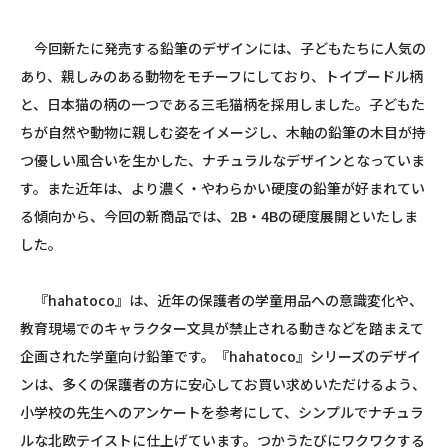
今回新たに発売する鉛筆のデザインには、子どもたちに人気の
あり、親しみのある動物をモチーフにしており、トイプードル柄
と、日本猫の柄の一つである三毛猫柄を採用しました。子どもた
ちが自然や動物に親しむ姿をイメージし、木軸の鉛筆の木目が持
つ優しい風合いを生かした、ナチュラルなデザインとなっていま
す。また近年は、より濃く・やわらかい硬度の鉛筆が好まれてい
る傾向から、今回の新商品では、
2B
・4Bの硬度展開といたしま
した。
『
hahatoco
』は、近年の保護者の学童用品への意識変化や、
教育現場でのキャラクター文具が禁止される動きなどを踏まえて
企画された学童向け鉛筆です。『
hahatoco
』シリーズのデザイ
ンは、多くの保護者の方に安心してお買い求めいただけるよう、
小学校の先生へのアンケートを参考にして、シンプルでナチュラ
ルな北欧テイストに仕上げています。つかうたびにワクワクする