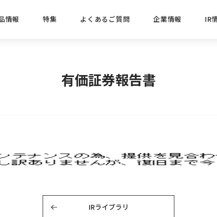
品情報
特集
よくあるご質問
企業情報
IR
経営方針
新商品
IRニュース
ごあいさつ
株式情報
目的
有価証券報告書
おすす
プレスリリース
ブランド・シリーズでさがす
IRライブラリ
三菱鉛筆のあゆみ
経営情報
総合
懐かし
uniの歴史
会社概要
カテゴリーでさがす
IRカレンダー
事業所・販売会社情報
えんぴ
プロが
えんぴつ工場見学
Lakit
IRライブラリ