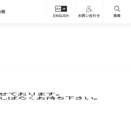
情報
ENGLISH
お問い合わせ
検索
・シーンでさがす
主要関係会社
めコンテンツ
カタログ
事業内容
のオマケ図鑑
サステナビリティ
つなんでもQ＆A
採用情報
教えるテクニック集