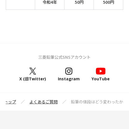
令和4年
50円
500円
三菱鉛筆公式SNSアカウント
X (旧Twitter)
Instagram
YouTube
筆トップ
よくあるご質問
鉛筆の値段はどう変わったか