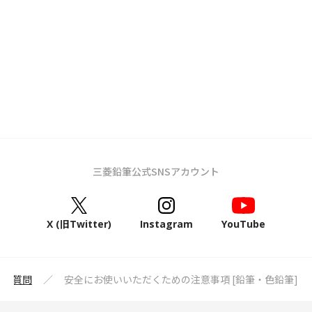
三菱鉛筆公式SNSアカウント
X (旧Twitter)
Instagram
YouTube
るご質問
安全にお使いいただくための注意事項 [鉛筆・色鉛筆]