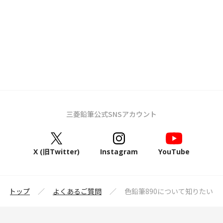
三菱鉛筆公式SNSアカウント
X (旧Twitter)
Instagram
YouTube
鉛筆トップ
よくあるご質問
色鉛筆890について知りたい