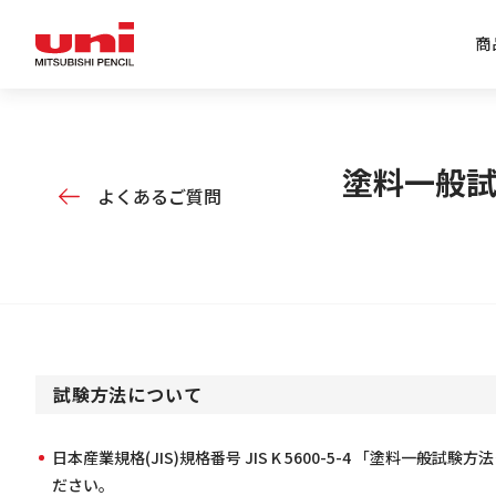
商
企業情報トップ
商品情報トップ
特集トップ
IR情報トップ
塗料一般
よくあるご質問
試験方法について
日本産業規格(JIS)規格番号 JIS K 5600-5-4 「塗
ださい。