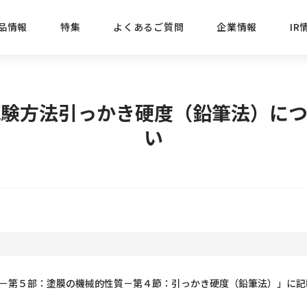
品情報
特集
よくあるご質問
企業情報
IR
経営方針
新商品
IRニュース
ごあいさつ
株式情報
目的
試験方法引っかき硬度（鉛筆法）につ
おすす
い
プレスリリース
ブランド・シリーズでさがす
IRライブラリ
三菱鉛筆のあゆみ
経営情報
総合
懐かし
uniの歴史
会社概要
カテゴリーでさがす
IRカレンダー
事業所・販売会社情報
えんぴ
プロが
えんぴつ工場見学
Lakit
料一般試験方法－第５部：塗膜の機械的性質－第４節：引っかき硬度（鉛筆法）」