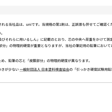
して記される当社品は、uniです。当規格の第1刷は、正誤票も併せてご確認
い。
鉛筆，色鉛筆及びそれらに用いるしん」に記載のとおり、芯の中央へ荷重をか
の外側「皮膜部分」の物理的硬度が重要となりますが、当社の筆記用の鉛筆に
ため、鉛筆の芯と「皮膜部分」の物理的硬度が異なります。
つきが少ない
一般財団法人 日本塗料検査協会
の「引っかき硬度試験用鉛