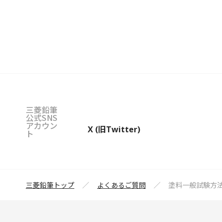
三菱鉛筆
公式SNS
アカウン
X (旧Twitter)
ト
三菱鉛筆トップ
よくあるご質問
塗料一般試験方