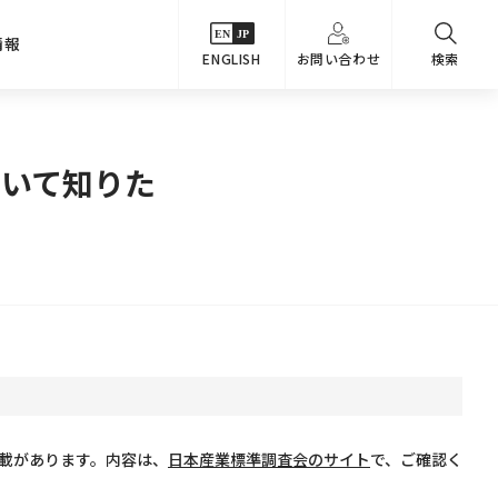
情報
ENGLISH
お問い合わせ
検索
・シーンでさがす
主要関係会社
いて知りた
めコンテンツ
カタログ
事業内容
のオマケ図鑑
サステナビリティ
つなんでもQ＆A
採用情報
教えるテクニック集
に記載があります。内容は、
日本産業標準調査会のサイト
で、ご確認く