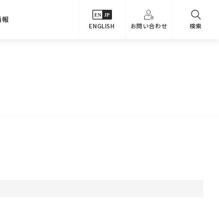
情報
ENGLISH
お問い合わせ
検索
・シーンでさがす
主要関係会社
めコンテンツ
カタログ
事業内容
のオマケ図鑑
サステナビリティ
つなんでもQ＆A
採用情報
教えるテクニック集