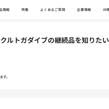
品情報
特集
よくあるご質問
企業情報
IR
経営方針
新商品
IRニュース
ごあいさつ
株式情報
目的
クルトガダイブの継続品を知りたい
おすす
プレスリリース
ブランド・シリーズでさがす
IRライブラリ
三菱鉛筆のあゆみ
経営情報
総合
懐かし
uniの歴史
会社概要
カテゴリーでさがす
IRカレンダー
事業所・販売会社情報
えんぴ
プロが
します。
えんぴつ工場見学
Lakit