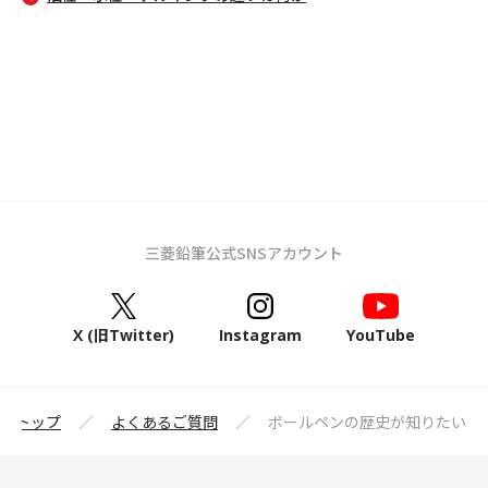
三菱鉛筆公式SNSアカウント
X (旧Twitter)
Instagram
YouTube
筆トップ
よくあるご質問
ボールペンの歴史が知りたい