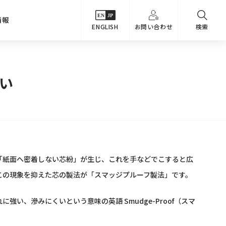
情報
ENGLISH
お問い合わせ
検索
・シーンでさがす
主要関係会社
い
めコンテンツ
カタログ
事業内容
のオマケ図鑑
サステナビリティ
つなんでもQ＆A
採用情報
教えるテクニック集
「紙面へ密着しない芯紛」が生じ、これを手などでこすると広
この現象を抑えた芯の製法が「スマッジプルーフ製法」です。
強い、滲みにくいという意味の英語 Smudge-Proof（スマ