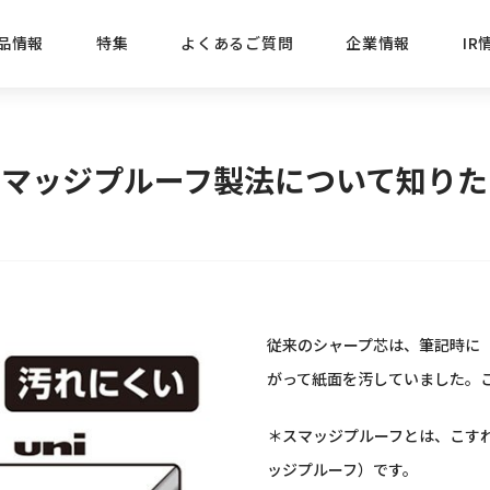
品情報
特集
よくあるご質問
企業情報
IR
経営方針
新商品
IRニュース
ごあいさつ
株式情報
目的
スマッジプルーフ製法について知りた
おすす
プレスリリース
ブランド・シリーズでさがす
IRライブラリ
三菱鉛筆のあゆみ
経営情報
総合
懐かし
uniの歴史
会社概要
カテゴリーでさがす
IRカレンダー
事業所・販売会社情報
えんぴ
プロが
従来のシャープ芯は、筆記時に
えんぴつ工場見学
Lakit
がって紙面を汚していました。
＊スマッジプルーフとは、こすれに
ッジプルーフ）です。