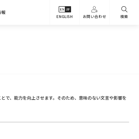
情報
ENGLISH
お問い合わせ
検索
・シーンでさがす
主要関係会社
めコンテンツ
カタログ
事業内容
のオマケ図鑑
サステナビリティ
つなんでもQ＆A
採用情報
教えるテクニック集
ことで、能力を向上させます。そのため、意味のない文言や影響を