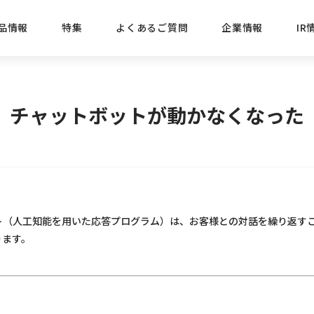
品情報
特集
よくあるご質問
企業情報
IR
経営方針
新商品
IRニュース
ごあいさつ
株式情報
目的
チャットボットが動かなくなった
おすす
プレスリリース
ブランド・シリーズでさがす
IRライブラリ
三菱鉛筆のあゆみ
経営情報
総合
懐かし
uniの歴史
会社概要
カテゴリーでさがす
IRカレンダー
事業所・販売会社情報
えんぴ
プロが
ト（人工知能を用いた応答プログラム）は、お客様との対話を繰り返す
ります。
えんぴつ工場見学
Lakit