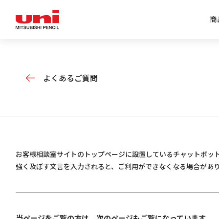
商
企業情報トップ
商品情報トップ
特集トップ
IR情報トップ
よくあるご質問
お客様相談室サイトのトップページに設置しているチャットボッ
強く及ぼす文言を入力されると、ご利用ができなくなる場合があ
当ページをご覧の方は、次のページもご覧になっています。