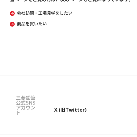
会社訪問・工場見学をしたい
商品を買いたい
三菱鉛筆
公式SNS
アカウン
X (旧Twitter)
ト