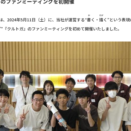
』のファンミーティングを初開催
か
えが
2024年5月11日（土）に、当社が運営する“
書
く
・
描
く
”という表現
プ”『クルトガ』のファンミーティングを初めて開催いたしました。