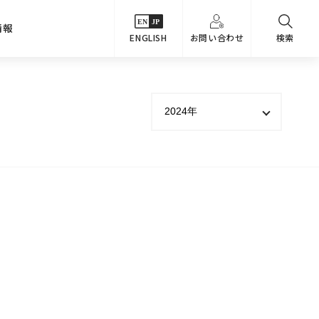
情報
ENGLISH
お問い合わせ
検索
・シーンでさがす
主要関係会社
めコンテンツ
カタログ
事業内容
のオマケ図鑑
サステナビリティ
つなんでもQ＆A
採用情報
教えるテクニック集