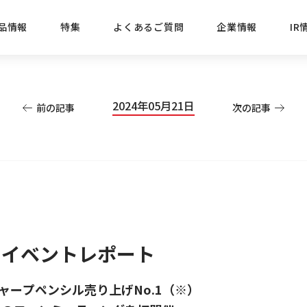
品情報
特集
よくあるご質問
企業情報
IR
経営方針
新商品
IRニュース
ごあいさつ
株式情報
目的
2024年05月21日
前の記事
次の記事
おすす
プレスリリース
ブランド・シリーズでさがす
IRライブラリ
三菱鉛筆のあゆみ
経営情報
総合
懐かし
uniの歴史
会社概要
カテゴリーでさがす
IRカレンダー
事業所・販売会社情報
えんぴ
プロが
えんぴつ工場見学
Lakit
 イベントレポート
ャープペンシル売り上げNo.1（※）