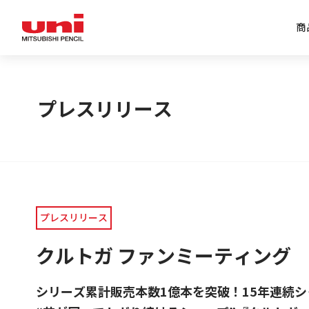
商
企業情報トップ
商品情報トップ
特集トップ
IR情報トップ
プレスリリース
プレスリリース
クルトガ ファンミーティング
シリーズ累計販売本数1億本を突破！15年連続シ