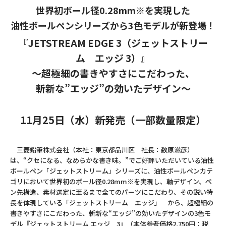
世界初ボール径0.28mm※を実現した
油性ボールペンシリーズから3色モデルが新登場！
『JETSTREAM EDGE 3（ジェットストリー
ム エッジ 3）』
～超極細の書きやすさにこだわった、
斬新な”エッジ”の効いたデザイン～
11月25日（水）新発売（一部数量限定）
三菱鉛筆株式会社（本社：東京都品川区 社長：数原滋彦）
は、“クセになる、なめらかな書き味。”でご好評いただいている油性
ボールペン「ジェットストリーム」シリーズに、油性ボールペンカテ
ゴリにおいて世界初のボール径0.28mm※を実現し、軸デザイン、ペ
ン先構造、素材選定に至るまで全てのパーツにこだわり、その鋭い特
長を体現している「ジェットストリーム エッジ」 から、超極細の
書きやすさにこだわった、斬新な“エッジ”の効いたデザインの3色モ
デル『ジェットストリーム エッジ 3』（本体参考価格2,750円：税