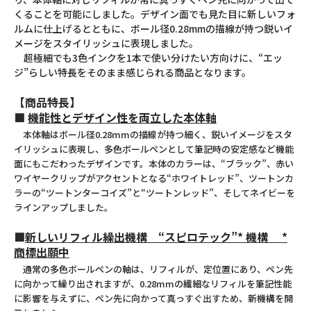
くることを可能にしました。デザイン面でも見た目に新しいフォ
ルムに仕上げるとともに、ボール径0.28mmの描線が持つ鋭いイ
メージをスタイリッシュに表現しました。
超極細でも3色インクを1本で使い分けたい方向けに、“エッ
ジ”らしい特長をそのまま感じられる商品となります。
【商品特長】
■
機能性とデザイン性を両立した本体軸
本体軸はボール径0.28mmの描線が持つ細く、鋭いイメージをスタ
イリッシュに表現し、多色ボールペンとして筆記時の安定感など機能
面にもこだわったデザインです。本体のカラーは、“ブラック”、赤い
ワイヤークリップがアクセントとなる“ホワイトレッド”、ツートンカ
ラーの“ツートンターコイズ”と“ツートンレッド”、そしてネイビーを
ラインアップしました。
■
新しいリフィル繰出機構 “スピロテック”* 機構 *
商標出願中
通常の多色ボールペンの軸は、リフィルが、定位置にあり、ペン先
に向かって繰り出されますが、0.28mmの繊細なリフィルを筆記性能
に影響を与えずに、ペン先に向かって真っすぐ出すため、新機構を開