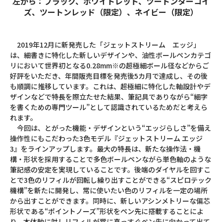
左から：ブラック、ホワイトレッド、ツートンターコイ
ズ、ツートンレッド（限定）、ネイビー（限定）
2019年12月に新発売した「ジェットストリーム エッジ」
は、細書きに特化した新しいデザインや、油性ボールペンカテゴ
リにおいて世界初となる0.28mm※の超極細ボール径などからご
好評をいただき、年間販売目標を発売後5カ月で達成し、その後
も順調に推移しています。これは、超極細に特化した軸設計やデ
ザインなどで特長を際立たせた結果、筆記具でありながら“細字
を書くための専門ツール”として認識されているためだと考えら
れます。
今回は、とがった機能・デザインという“エッジらしさ”を備え
操作性にもこだわった3色モデル『ジェットストリーム エッジ
3』をラインアップします。最大の特長は、新たな操作法・機
構・形状を採用することで多色ボールペンながら単色軸のような
筆記感の安定を実現していることです。後端のダイヤルを回すこ
とで3色のリフィルが回転し繰り出すことができる“スピロテック
機構”を新たに開発し、常に使いたい色のリフィルを一定の場所
から出すことができます。同時に、新しいアシンメトリーな偏芯
形状である“ポイントノーズ”形状をペン先に搭載することによ
り、本体軸に対しリフィルが常に真っすぐペン先に向かって出て