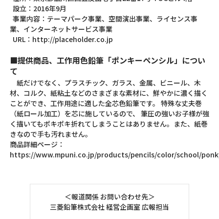
設立：2016年9月
事業内容：テーマパーク事業、空間演出事業、ライセンス事
業、インターネットサービス事業
URL：
http://placeholder.co.jp
■提供商品、工作用色鉛筆「ポンキーペンシル」につい
て
紙だけでなく、プラスチック、ガラス、金属、ビニール、木
材、コルク、紙粘土などのさまざまな素材に、鮮やかに濃く描く
ことができ、工作用途に適した全芯色鉛筆です。 特殊な丈夫巻
（紙ロール加工）を芯に施しているので、 筆圧の強いお子様が強
く描いてもポキポキ折れてしまうことはありません。また、紙巻
きなので手も汚れません。
商品詳細ページ：
https://www.mpuni.co.jp/products/pencils/color/school/ponk
＜報道関係 お問い合わせ先＞
三菱鉛筆株式会社 経営企画室 広報担当