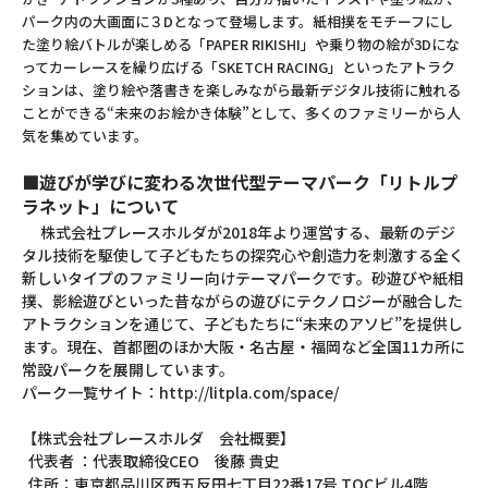
パーク内の大画面に３Dとなって登場します。紙相撲をモチーフにし
た塗り絵バトルが楽しめる「PAPER RIKISHI」や乗り物の絵が3Dにな
ってカーレースを繰り広げる「SKETCH RACING」といったアトラク
ションは、塗り絵や落書きを楽しみながら最新デジタル技術に触れる
ことができる“未来のお絵かき体験”として、多くのファミリーから人
気を集めています。
■遊びが学びに変わる次世代型テーマパーク「リトルプ
ラネット」について
株式会社プレースホルダが2018年より運営する、最新のデジ
タル技術を駆使して子どもたちの探究心や創造力を刺激する全く
新しいタイプのファミリー向けテーマパークです。砂遊びや紙相
撲、影絵遊びといった昔ながらの遊びにテクノロジーが融合した
アトラクションを通じて、子どもたちに“未来のアソビ”を提供し
ます。現在、首都圏のほか大阪・名古屋・福岡など全国11カ所に
常設パークを展開しています。
パーク一覧サイト：
http://litpla.com/space/
【株式会社プレースホルダ 会社概要】
代表者 ：代表取締役CEO 後藤 貴史
住所：東京都品川区西五反田七丁目22番17号 TOCビル4階