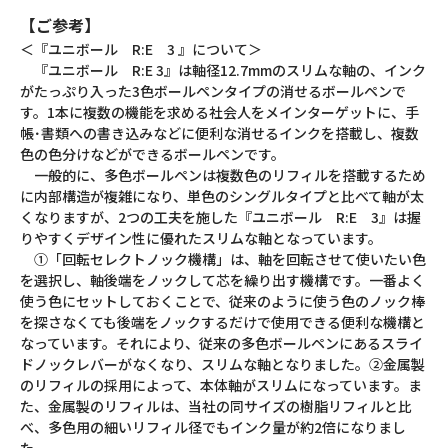
【ご参考】
＜『ユニボール R:E 3 』について＞
『ユニボール R:E 3』は軸径12.7mmのスリムな軸の、インク
がたっぷり入った3色ボールペンタイプの消せるボールペンで
す。1本に複数の機能を求める社会人をメインターゲットに、手
帳･書類への書き込みなどに便利な消せるインクを搭載し、複数
色の色分けなどができるボールペンです。
一般的に、多色ボールペンは複数色のリフィルを搭載するため
に内部構造が複雑になり、単色のシングルタイプと比べて軸が太
くなりますが、2つの工夫を施した『ユニボール R:E 3』は握
りやすくデザイン性に優れたスリムな軸となっています。
①「回転セレクトノック機構」は、軸を回転させて使いたい色
を選択し、軸後端をノックして芯を繰り出す機構です。一番よく
使う色にセットしておくことで、従来のように使う色のノック棒
を探さなくても後端をノックするだけで使用できる便利な機構と
なっています。それにより、従来の多色ボールペンにあるスライ
ドノックレバーがなくなり、スリムな軸となりました。②金属製
のリフィルの採用によって、本体軸がスリムになっています。ま
た、金属製のリフィルは、当社の同サイズの樹脂リフィルと比
べ、多色用の細いリフィル径でもインク量が約2倍になりまし